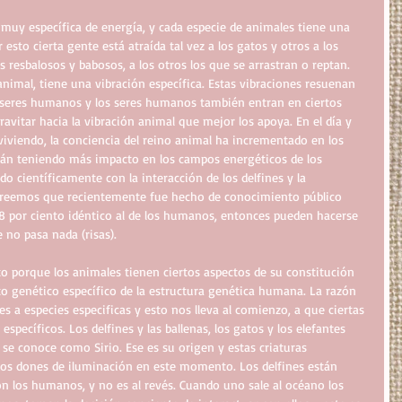
muy específica de energía, y cada especie de animales tiene una 
 esto cierta gente está atraída tal vez a los gatos y otros a los 
 resbalosos y babosos, a los otros los que se arrastran o reptan. 
animal, tiene una vibración específica. Estas vibraciones resuenan 
 seres humanos y los seres humanos también entran en ciertos 
avitar hacia la vibración animal que mejor los apoya. En el día y 
iviendo, la conciencia del reino animal ha incrementado en los 
án teniendo más impacto en los campos energéticos de los 
 científicamente con la interacción de los delfines y la 
creemos que recientemente fue hecho de conocimiento público 
8 por ciento idéntico al de los humanos, entonces pueden hacerse 
no pasa nada (risas). 
o porque los animales tienen ciertos aspectos de su constitución 
o genético específico de la estructura genética humana. La razón 
 a especies especificas y esto nos lleva al comienzo, a que ciertas 
specíficos. Los delfines y las ballenas, los gatos y los elefantes 
se conoce como Sirio. Ese es su origen y estas criaturas 
dos dones de iluminación en este momento. Los delfines están 
n los humanos, y no es al revés. Cuando uno sale al océano los 