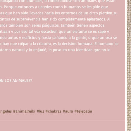
trabajando con animales, o conectándose con animales que están 
co. Porque entonces a ustedes como humanos se les pide que 
ras que han sido llevadas hacia los entornos de un circo pierden su 
stintos de supervivencia han sido completamente aplastados. A 
ellos también son seres psíquicos, también tienen aspectos 
atizan y por eso tal vez escuchen que un elefante se es cape y 
endo autos y edificios y hasta dañando a la gente, o que un oso se 
o hay que culpar a la criatura, es la decisión humana. El humano se 
ntorno natural y lo enjauló, lo puso en una identidad que no le 
ON LOS ANIMALES? 
ngeles
#animalreiki
#luz
#chakras
#aura
#telepatia