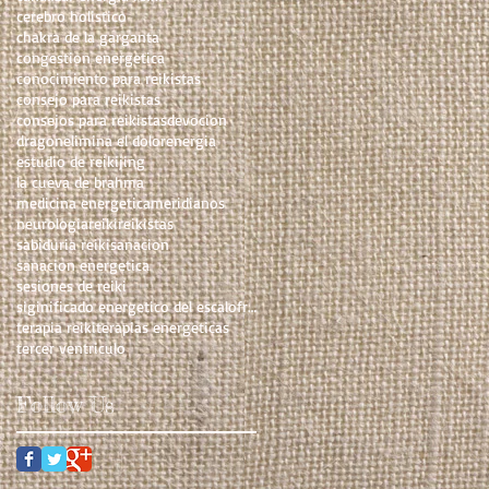
cerebro holistico
chakra de la garganta
congestion energetica
conocimiento para reikistas
consejo para reikistas
consejos para reikistas
devocion
dragon
elimina el dolor
energia
estudio de reiki
jing
la cueva de brahma
medicina energetica
meridianos
neurologia
reiki
reikistas
sabiduria reiki
sanacion
sanacion energetica
sesiones de reiki
siginificado energetico del escalofrio
terapia reiki
terapias energeticas
tercer ventriculo
Follow Us