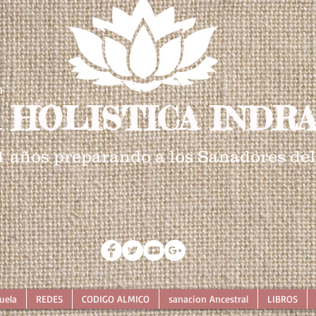
n
 HOLISTICA INDRA
1 años preparando a los Sanadores del
uela
REDES
CODIGO ALMICO
sanacion Ancestral
LIBROS