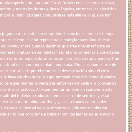
propia especie humana también. Al fortalecerse el cuerpo calloso, 
ección y mensajes de sus guías y ángeles, entonces los ejercicios 
ndirá su habilidad para comunicarse más allá de lo que se han 
 jugando un rol vital en el cambio de conciencia en este tiempo. 
ra es el león. El león representa la energía masculina de este 
s de verdad, ahora cuando decimos que trae una enseñanza de 
var esta criatura en su hábitat natural uno comienza a conectarse 
 en un entorno enjaulado se conectan con esta criatura, pero se trae 
 natural enseñan una verdad muy cruda. Ellos enseñan el arte de 
ivencia motivada por el temor o la desesperación sino el ciclo 
iva la basa del chakra del cuerpo también conocida como el chakra 
ntad de experimentar la verdad es entonces activada y la conciencia 
e dentro de ustedes. Al experimentar un león en cautiverio esta 
salir del individuo todos los temas acerca de sentirse y estar 
haber sido mantenidos cautivos, ya sea a través de no poder 
sido dada la libertad de experimentar la vida como hubieran 
ncia en lo que concierne a trabajar con los leones en su entorno 