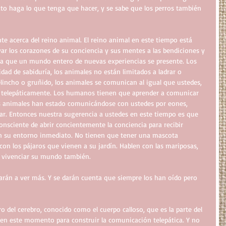
ato haga lo que tenga que hacer, y se sabe que los perros también 
 acerca del reino animal. El reino animal en este tiempo está 
r los corazones de su conciencia y sus mentes a las bendiciones y 
ara que un mundo entero de nuevas experiencias se presente. Los 
ad de sabiduría, los animales no están limitados a ladrar o 
elincho o gruñido, los animales se comunican al igual que ustedes, 
en telepáticamente. Los humanos tienen que aprender a comunicar 
Los animales han estado comunicándose con ustedes por eones, 
r. Entonces nuestra sugerencia a ustedes en este tiempo es que 
onsciente de abrir concientemente la conciencia para recibir 
n su entorno inmediato. No tienen que tener una mascota 
con los pájaros que vienen a su jardín. Hablen con las mariposas, 
a vivenciar su mundo también.
zarán a ver más. Y se darán cuenta que siempre los han oído pero 
ro del cerebro, conocido como el cuerpo calloso, que es la parte del 
 en este momento para construir la comunicación telepática. Y no 