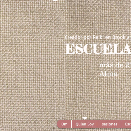
Creador por Reiki en Brookly
ESCUELA
más de 2
Alma
Om
Quien Soy
sesiones
Esc