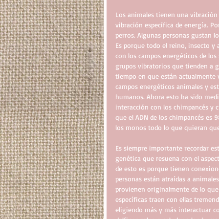
Los animales tienen una vibración 
vibración específica de energía. Por
perros. Algunas personas gustan los
Es porque todo el reino, insecto y 
con los campos energéticos de los
grupos vibratorios que tienden a gr
tiempo en que están actualmente v
campos energéticos animales y est
humanos. Ahora esto ha sido medido
interacción con los chimpancés y 
que el ADN de los chimpancés es 9
los monos todo lo que quieran que 
Es siempre importante recordar est
genética que resuena con el aspect
de esto es porque tienen conexiones
personas están atraídas a animales e
provienen originalmente de lo que 
específicas traen con ellas tremen
eligiendo más y más interactuar co