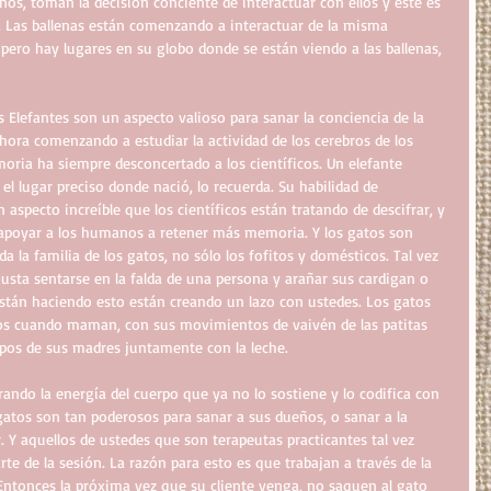
nos, toman la decisión conciente de interactuar con ellos y este es 
 Las ballenas están comenzando a interactuar de la misma 
 pero hay lugares en su globo donde se están viendo a las ballenas, 
 Elefantes son un aspecto valioso para sanar la conciencia de la 
hora comenzando a estudiar la actividad de los cerebros de los 
moria ha siempre desconcertado a los científicos. Un elefante 
l lugar preciso donde nació, lo recuerda. Su habilidad de 
specto increíble que los científicos están tratando de descifrar, y 
 apoyar a los humanos a retener más memoria. Y los gatos son 
a la familia de los gatos, no sólo los fofitos y domésticos. Tal vez 
usta sentarse en la falda de una persona y arañar sus cardigan o 
stán haciendo esto están creando un lazo con ustedes. Los gatos 
tos cuando maman, con sus movimientos de vaivén de las patitas 
pos de sus madres juntamente con la leche. 
rando la energía del cuerpo que ya no lo sostiene y lo codifica con 
gatos son tan poderosos para sanar a sus dueños, o sanar a la 
. Y aquellos de ustedes que son terapeutas practicantes tal vez 
te de la sesión. La razón para esto es que trabajan a través de la 
 Entonces la próxima vez que su cliente venga, no saquen al gato 