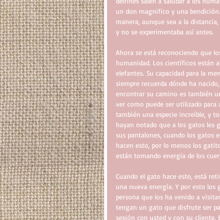
delfines salen a saludar a los huma
un don magnifico y una bendición.
manera, aunque sea a la distancia,
y no se experimentaba así antes.
Ahora se está reconociendo que los
humanidad. Los científicos están a
elefantes. Su capacidad para la me
siempre recuerda dónde ha nacido, e
encontrar su camino es también un a
ver como puede ser utilizado para
también una especie increíble, y tod
hayan notado que a los gatos les g
sus pantalones, cuando los gatos e
hacen esto, por lo menos los gati
están tomando energía de los cuer
Cuando el gato hace esto, está reti
una nueva energía. Y por esto los 
persona que los ha venido a visitar
tengan un gato que disfrute ser par
sesión con usted y con su cliente.