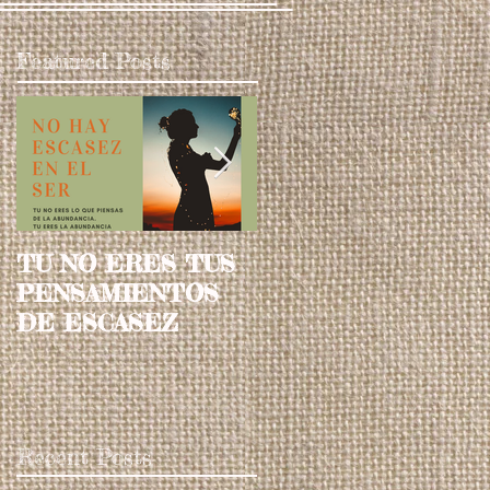
Featured Posts
TU NO ERES TUS
CONCRETANDO T
PENSAMIENTOS
US SUEÑOS A
DE ESCASEZ
TRAVES DE TU
CHAKRA SACRO
Recent Posts