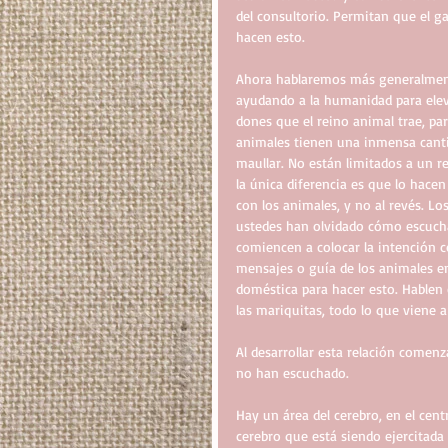
del consultorio. Permitan que el g
hacen esto.
Ahora hablaremos más generalmente
ayudando a la humanidad para eleva
dones que el reino animal trae, p
animales tienen una inmensa cantid
maullar. No están limitados a un r
la única diferencia es que lo hac
con los animales, y no al revés. 
ustedes han olvidado cómo escucha
comiencen a colocar la intención c
mensajes o guía de los animales e
doméstica para hacer esto. Hablen 
las mariquitas, todo lo que viene 
Al desarrollar esta relación comen
no han escuchado.
Hay un área del cerebro, en el cent
cerebro que está siendo ejercitada