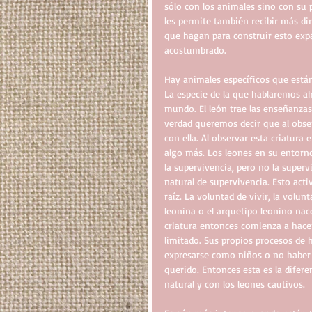
sólo con los animales sino con su 
les permite también recibir más dir
que hagan para construir esto expa
acostumbrado. 
Hay animales específicos que están
La especie de la que hablaremos aho
mundo. El león trae las enseñanza
verdad queremos decir que al obser
con ella. Al observar esta criatura
algo más. Los leones en su entorno
la supervivencia, pero no la superv
natural de supervivencia. Esto act
raíz. La voluntad de vivir, la volu
leonina o el arquetipo leonino nac
criatura entonces comienza a hacer 
limitado. Sus propios procesos de 
expresarse como niños o no haber 
querido. Entonces esta es la difere
natural y con los leones cautivos.