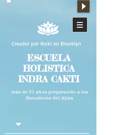
Creador por Reiki en Brooklyn
ESCUELA
HOLISTICA
INDRA CAKTI
más de 21 años preparando a los
Sanadores del Alma