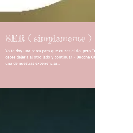
SER ( simplemente )
Yo te doy una barca para que cruces el rio, pero Tu
debes dejarla al otro lado y continuar - Buddha Cada
una de nuestras experiencias...