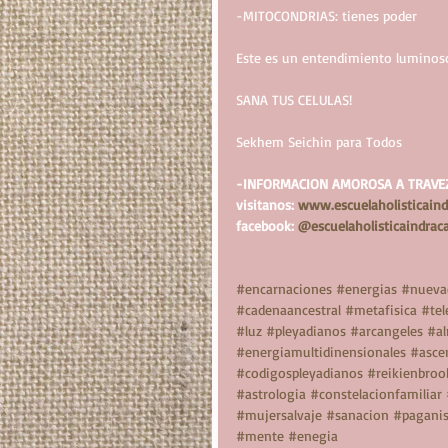
-MITOCONDRIAS: tienes poder
Este es un entendimiento luminoso e
SANA TUS CELULAS!
Sekhem Seichin para Todos
-INFORMACION AMOROSA A TRAVEZ 
visitanos: 
www.escuelaholisticaind
facebook: 
@escuelaholisticaindraca
#encarnaciones
#energias
#nueva
#cadenaancestral
#metafisica
#tel
#luz
#pleyadianos
#arcangeles
#a
#energiamultidinensionales
#asce
#codigospleyadianos
#reikienbroo
#astrologia
#constelacionfamiliar
#mujersalvaje
#sanacion
#pagani
#mente
#enegia