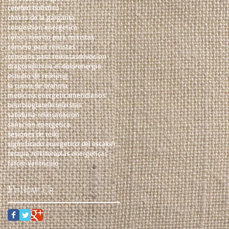
cerebro holistico
chakra de la garganta
congestion energetica
conocimiento para reikistas
consejo para reikistas
consejos para reikistas
devocion
dragon
elimina el dolor
energia
estudio de reiki
jing
la cueva de brahma
medicina energetica
meridianos
neurologia
reiki
reikistas
sabiduria reiki
sanacion
sanacion energetica
sesiones de reiki
siginificado energetico del escalofrio
terapia reiki
terapias energeticas
tercer ventriculo
Follow Us