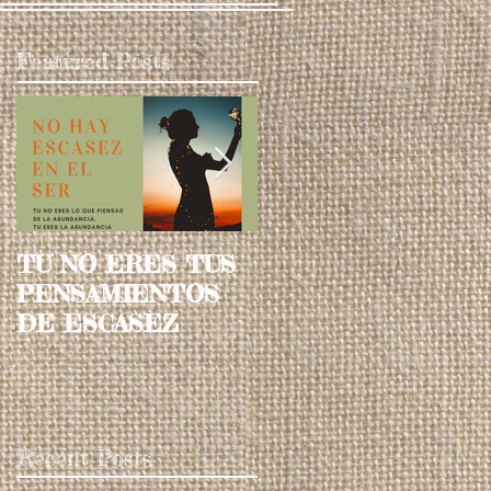
Featured Posts
TU NO ERES TUS
CONCRETANDO T
PENSAMIENTOS
US SUEÑOS A
DE ESCASEZ
TRAVES DE TU
CHAKRA SACRO
Recent Posts