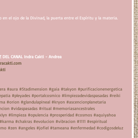
n el ojo de la Divinad, la puerta entre el Espíritu y la materia.
DEL CANAL Indra Cakti - Andrea
racakti.com
kti
era
#aura
#5tadimension
#gaia
#takyon
#purificacionenergetica
epatia
#pleyades
#portalcosmico
#limpiezadevidaspasadas
#reiki
lma
#orion
#glandulapineal
#kryon
#ascencionplanetaria
ncion
#vidaspasadas
#ritual
#memoriasancestrales
klyn
#limpieza
#opulencia
#prosperidad
#cosmos
#aquiyahoa
#karma
#chakras
#evolucion
#vibracion
#1111
#espiritual
smo
#zen
#angeles
#jofiel
#tameana
#enfermedad
#codigosdeluz