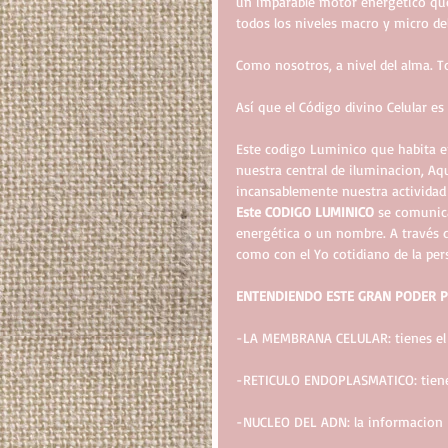
un imparable motor energetico que
todos los niveles macro y micro del
Como nosotros, a nivel del alma. 
Así que el Código divino Celular e
Este codigo Luminico que habita en
nuestra central de iluminacion, Aq
incansablemente nuestra actividad 
Este CODIGO LUMINICO
 se comunica
energética o un nombre. A través d
como con el Yo cotidiano de la per
ENTENDIENDO ESTE GRAN PODER P
-LA MEMBRANA CELULAR: tienes el
-RETICULO ENDOPLASMATICO: tienes
-NUCLEO DEL ADN: la informacion