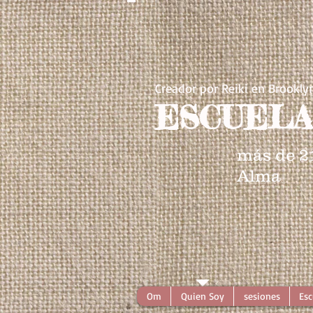
Creador por Reiki en Brookly
ESCUELA
más de 2
Alma
Om
Quien Soy
sesiones
Esc