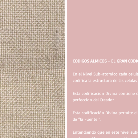
CODIGOS ALMICOS - EL GRAN COD
En el Nivel Sub-atomico cada celu
codifica la estructura de las celulas
Esta codificacion Divina contiene d
perfeccion del Creador.
Esta codificación Divina permite e
de “la Fuente ”.
Entendiendo que en este nivel sub-