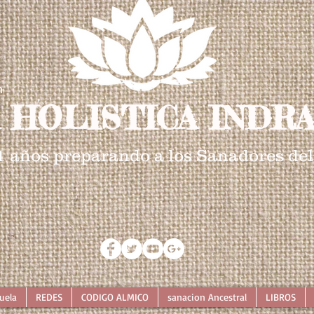
n
 HOLISTICA INDRA
1 años preparando a los Sanadores del
uela
REDES
CODIGO ALMICO
sanacion Ancestral
LIBROS