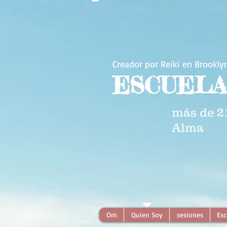
Creador por Reiki en Brookly
ESCUELA
más de 2
Alma
Om
Quien Soy
sesiones
Esc