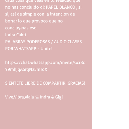
cada cosa que veas en tu realidad que 
no has concluido di: PAPEL BLANCO , si 
si, asi de simple con la intencion de 
borrar lo que provoco que no 
concluyeras eso.
Indra Cakti
PALABRAS PODEROSAS / AUDIO CLASES 
POR WHATSAPP - Unite!
https://chat.whatsapp.com/invite/Gcr8c
Y9mhjqASrqNz5m1oX
SIENTETE LIBRE DE COMPARTIR! GRACIAS!
Vive,Vibra,Viaja ⊆ Indra & Gigi