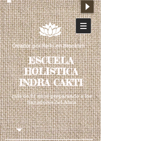
Creador por Reiki en Brooklyn
ESCUELA
HOLISTICA
INDRA CAKTI
más de 21 años preparando a los
Sanadores del Alma