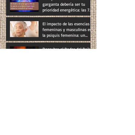
garganta debería ser tu
prioridad energética: las 7
cámaras que conectan tu
verdad al mundo
El impacto de las esencias
femeninas y masculinas en
la psiquis femenina: un
vistazo a la perimenopausia
y menopausia
Descubre el Poder del Reiki
para Afrontar el Dolor desde
su Raíz
La conexión entre el Reiki y
el dragón
La Cueva de Brahma:
Activando la Energía
Sagrada para los Reikistas
Explorando el flujo de los