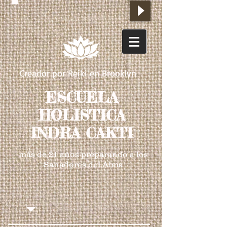
Creador por Reiki en Brooklyn
ESCUELA
HOLISTICA
INDRA CAKTI
más de 21 años preparando a los
Sanadores del Alma