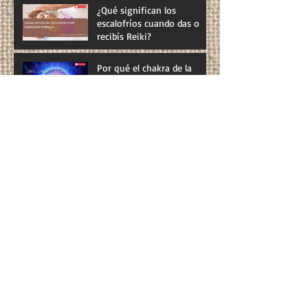
¿Qué significan los
escalofríos cuando das o
recibís Reiki?
Por qué el chakra de la
garganta debería ser tu
prioridad energética: las 7
cámaras que conectan tu
verdad al mundo
El impacto de las esencias
femeninas y masculinas en
la psiquis femenina: un
vistazo a la perimenopausia
y menopausia
Descubre el Poder del Reiki
para Afrontar el Dolor desde
su Raíz
La conexión entre el Reiki y
el dragón