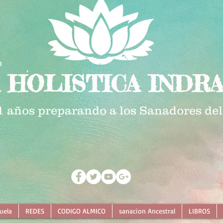
n
 HOLISTICA INDRA
1 años preparando a los Sanadores del
uela
REDES
CODIGO ALMICO
sanacion Ancestral
LIBROS