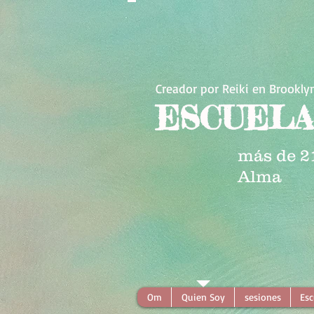
Creador por Reiki en Brookly
ESCUELA
más de 2
Alma
Om
Quien Soy
sesiones
Esc