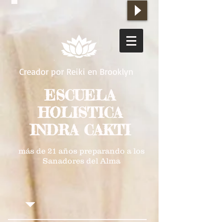
Creador por Reiki en Brooklyn
ESCUELA
HOLISTICA
INDRA CAKTI
más de 21 años preparando a los
Sanadores del Alma