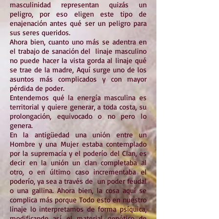
masculinidad representan quizás un
peligro, por eso eligen este tipo de
enajenación antes qué ser un peligro para
sus seres queridos.
Ahora bien, cuanto uno más se adentra en
el trabajo de sanación del linaje masculino
no puede hacer la vista gorda al linaje qué
se trae de la madre, Aquí surge uno de los
asuntos más complicados y con mayor
pérdida de poder.
Entendemos qué la energía masculina es
territorial y quiere generar, a toda costa, su
prolongación, equivocado o no pero lo
genera.
En la antigüedad una unión entre un
Hombre y una Mujer estaba contemplado
por la supremacía y el poderío del Clan, es
decir en la unión un clan completaba al
otro, o en último caso incrementaba el
poderío, ya sea a través de un poder feudal
o una gallina. Ahora bien, la cosa aquí se
complica más porque Todo esto en nuestro
linaje lo interpretamos de forma psíquica,
modificando así el material genético de