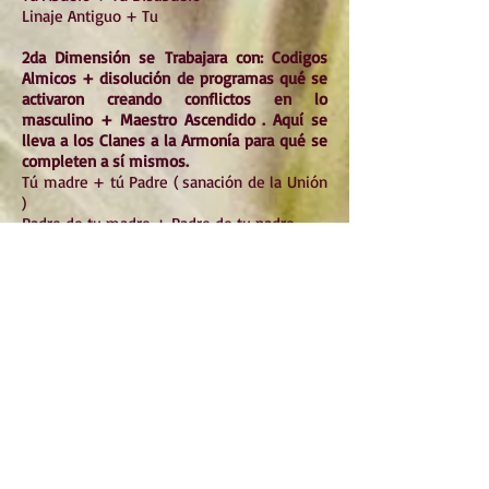
Linaje Antiguo + Tu
2da Dimensión se Trabajara con: Codigos
Almicos + disolución de programas qué se
activaron creando conflictos en lo
masculino + Maestro Ascendido . Aquí se
lleva a los Clanes a la Armonía para qué se
completen a sí mismos.
Tú madre + tú Padre ( sanación de la Unión
)
Padre de tu madre + Padre de tu padre
Abuelo de tu madre + Abuelo de tu padre
Bisabuelo de tu madre + bisabuelo de tu
padre
Linaje antiguo de tú Madre + Linaje antiguo
de tú padre
Por Ultimo : Creación de un nuevo modelo
frecuencial del ADN de través de códigos
Almicos y Lentes Cósmico
Esta sesion / canalizacion tendra un proceso
de 3 dias