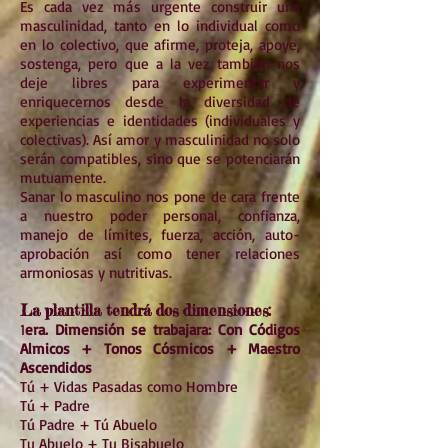
Es cada vez más urgente construir una
masculinidad, tanto en lo individual como
en lo colectivo, que afirme, proteja, apoye,
sostenga, pero que a la vez también nos
deje libres para experimentar y
enriquecernos desde la diversidad de
experiencias e identidades (individuales y
colectivas). Así amor y masculinidad no solo
serán compatibles, sino que se potenciarán
mutuamente.
Sanar lo masculino nos pone de cara frente
a nuestro poder personal, confianza,
manejo de límites, fuerza, acción, auto-
aprobación así como tener relaciones
armoniosas y nutritivas.
La plantilla tendrá dos dimensiones:
1
era. Dimensión se trabajara: Con Códigos
Almicos + Tonos Cósmicos + Maestro
Ascendidos
Tú + Vidas Pasadas como Hombre
Tú + Padre
Tú Padre + Tú Abuelo
Tu Abuelo + Tu Bisabuelo