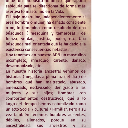
tiene un propósito lumínico qué aporta
sabiduría para re-direccionar de forma más
asertiva lo masculino en la Vida.
El linaje masculino, independientemente si
eres hombre o mujer, ha dañado consciente
o no, lo femenino, como resultado de una
búsqueda ( mezquina y temerosa) de
fuerza, verdad, justicia, poder, etc. Una
búsqueda mal orientada qué le ha dado a la
existencia consecuencias nefastas.
Hoy tenemos en nuestro ADN un masculino
incompleto, inmaduro, carente, dañado,
desarmonizado, etc.
En nuestra historia ancestral venimos de
historias ( negadas a plena luz del día ) de
hombres qué han maltratado, abusado,
amenazado, esclavizado, denigrado a las
mujeres y sus hijos; Hombres con
comportamientos destructivos, qué a lo
largo del tiempo hemos naturalizado como
un acto Social / cultural / Familiar. Pero a su
vez también tenemos hombres ausentes,
débiles, alienados, porque en su
ancestralidad, sus ancestros y su