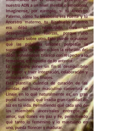
nuestro ADN a un nivel mental o emocional.
Imagínense, por ejemplo, si tú Ancestro
Paterno, cómo Tu bisabuelo era Fuerte y tú
Ancestro materno, tu Bisabuelo materno
era débil o necesitado, crea un
desequilibrio de fuerzas, porque uno
gobernará sobre otro. Esto puede ocasionar
qué las próximas uniones perpetúe la
supremacía de poder o bien la rebelión del
débil, volviéndose tiránico con respecto a lo
femenino, en repudio de lo anterior.
Es necesario poner un fin al desequilibrio
de poder y traer integración, colaboración y
armonía entre los linajes.
Está plantilla cuántica de curación de las
heridas del linaje masculino convertirá al
Linaje en lo qué naturalmente es, un gran
portal lumínico, qué irradia gran cantidad de
luz en tú vida. Permitiendo qué cada uno de
los miembros ancestrales entregue su
amor, sus dones en paz y Fe, permitiendo
qué tanto lo femenino y lo masculino en
uno, pueda florecer y madurar.