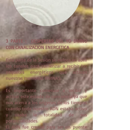
3 PARTE : DESPERTAR DEL YO DIVINO
CON CANALIZACION ENERGETICA
Esta parte de la Sesión se enfoca en abrir
los canales para comenzar a recibir los
paquetes energéticos que activan
nuestras memorias DIVINAS.
Es importante comenzar a recibir y
activar este estado de conciencia ya que
nos acerca a los orígenes de los tiempos
cuando todo nuestro ADN estaba activo
y usaba la totalidad de sus
potencialidades.
El ADN fue creado para ser un puente