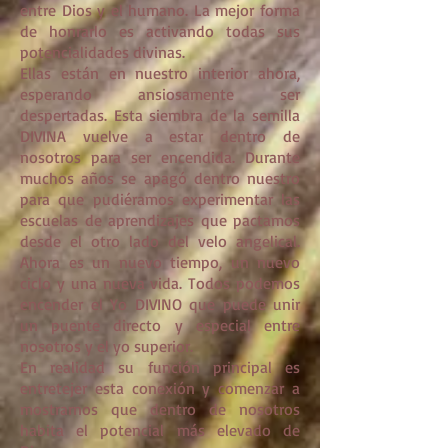
entre Dios y el humano. La mejor forma
de honrarlo es activando todas sus
potencialidades divinas.
Ellas están en nuestro interior ahora,
esperando ansiosamente ser
despertadas. Esta siembra de la semilla
DIVINA vuelve a estar dentro de
nosotros para ser encendida. Durante
muchos años se apagó dentro nuestro
para que pudiéramos experimentar las
escuelas de aprendizajes que pactamos
desde el otro lado del velo angelical.
Ahora es un nuevo tiempo, un nuevo
ciclo y una nueva vida. Todos podemos
encender el Yo DIVINO que puede unir
un puente directo y especial entre
nosotros y el yo superior.
En realidad su función principal es
entretejer esta conexión y comenzar a
mostrarnos que dentro de nosotros
habita el potencial más elevado de