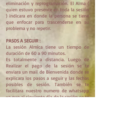
eliminación y reprogramación. El Alma (
quien estuvo presente en toda la sesión
) indicara en donde la persona se tiene
que enfocar para trascenderse en su
problema y no repetir.
PASOS A SEGUIR :
La sesión Almica tiene un tiempo de
duración de 60 a 90 minutos.
Es totalmente a distancia. Luego de
Realizar el pago de la sesión se te
enviara un mail de Bienvenida donde se
explicara los pasos a seguir y las fechas
posibles de sesión. También se te
facilitara nuestro numero de whatsapp
ya que al siguiente día de la sesión se te
enviara los reportes de lo trabajado,
mediante audios.