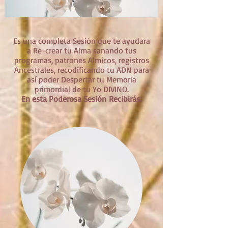
Es una completa Sesión que te ayudara
a Re-crear tu Alma sanando tus
programas, patrones Almicos, registros
Ancestrales, recodificando tu ADN para
así poder Despertar tu Memoria
primordial de tu Yo DIVINO.
En esta Poderosa
Sesión
Recibirás
: