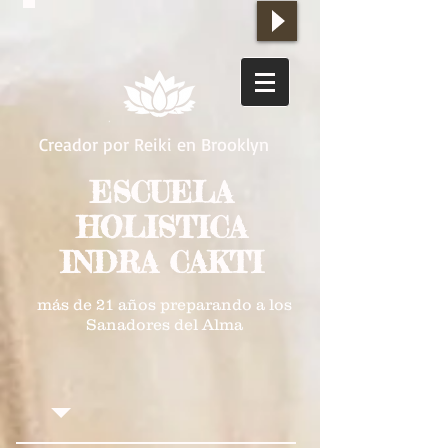
Creador por Reiki en Brooklyn
ESCUELA
HOLISTICA
INDRA CAKTI
más de 21 años preparando a los
Sanadores del Alma