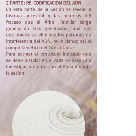
2 PARTE : RE-CODIFICACION DEL ADN
En esta parte de la Sesión se revela la
historia ancestral y las neurosis del
fracaso que el Árbol Familiar carga
generación tras generación, una vez
descubierto se eliminan los patrones de
interferencia del ADN, re-iniciando así el
código Genético del Consultante.
Para extraer el protocolo indicado que
se debe instalar en el ADN se hace una
investigación junto con el Alma durante
la sesión.