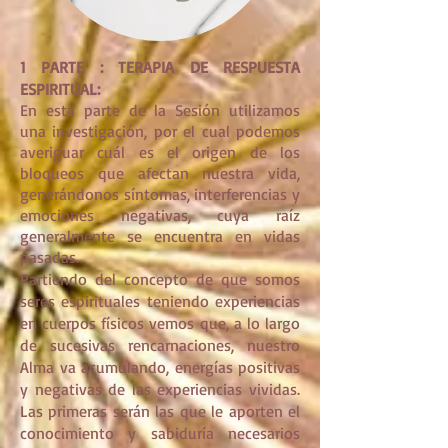
1 PARTE : TERAPIA DE RESPUESTA
ESPIRITUAL:
En esta parte de la Sesión utilizamos
una investigación, por el cual podemos
averiguar cuál es el origen de los
bloqueos que afectan nuestra vida,
generándonos síntomas, interferencias y
emociones negativas, cuya raíz
generalmente se encuentra en vidas
pasadas.
Partiendo del concepto de que somos
seres espirituales teniendo experiencias
en cuerpos físicos vemos que, a lo largo
de sucesivas rencarnaciones, nuestro
Alma va acumulando, energías positivas
y negativas de las experiencias vividas.
Las primeras serán las que le aporten el
conocimiento y sabiduría necesarios