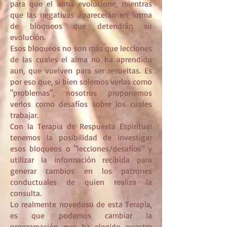
para que el alma evolucione, mientras
que las negativas aparecerán en forma
de bloqueos que detendrán su
evolución.
Esos bloqueos no son más que lecciones
de las cuales el alma no ha aprendido
aun, que vuelven para ser resueltas. Es
por eso que, si bien solemos verlas como
"problemas", nosotros proponemos
verlos como desafíos sobre los cuales
trabajar.
Con la Terapia de Respuesta Espiritual
tenemos la posibilidad de investigar
esos bloqueos o "lecciones/desafíos" y
utilizar la información recibida para
generar cambios en los patrones
conductuales de quien realiza la
consulta.
Lo realmente novedoso de esta Terapia,
es que podemos cambiar la
programación que ha elegido nuestra