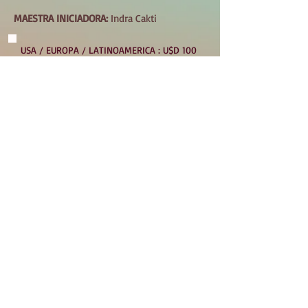
MAESTRA INICIADORA:
Indra Cakti
USA / EUROPA / LATINOAMERICA : U$D 100
- PAYPAL
ARGENTINA : $100.000 - MERCADO
PAGO
Necesitas Más
Informacion?
Deja tus datos en
Contactos