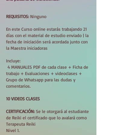
REQUISITOS:
Ninguno
En este Curso online estarás trabajando 21
días con el material de estudio enviado | la
fecha de iniciación será acordada junto con
la Maestra iniciadoras
Incluye:
4 MANUALES PDF de cada clase + Ficha de
trabajo + Evaluaciones + videoclases +
Grupo de Whatsapp para las dudas y
comentarios.
10 VIDEOS CLASES
CERTIFICACIÓN:
Se le otorgará al estudiante
de Reiki el certificado que lo avalará como
Terapeuta Reiki
Nivel 1.