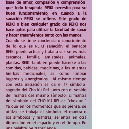
base de amor, compasión y comprensión
que todo terapeuta REIKI necesita para su
buen funcionamiento, en cuando a la
sanación REIKI se refiere. Este grado de
REIKI o bien cualquier grado de REIKI nos
hace aptos para utilizar la facultad de sanar
y hacer tratamientos tanto con las manos.
Cuando se tiene conciencia o conocimiento
de lo que es REIKI sanación, el sanador
REIKI puede actuar y tratar a sus seres más
cercanos, familia, amistades, animales,
plantas. REIKI también puede hacerse a las
comidas, bebidas, medicinas, a las mismas
hierbas medicinales, asi como limpiar
lugares y energizarlos. Al mismo tiempo
con esta iniciación se da el 1º símbolo
sagrado del Cho Ku Rei junto con el sonido
del mantra del mismo símbolo. El mantra
del símbolo del CHO KU REI es “chokurei”
Ya que en los momentos que se piensa, se
utiliza, se trabaja el símbolo, el mantra o
los símbolos y mantras, se entra en otra
dimensión en el espacio y en el tiempo. En
una palabra: Se transciende.