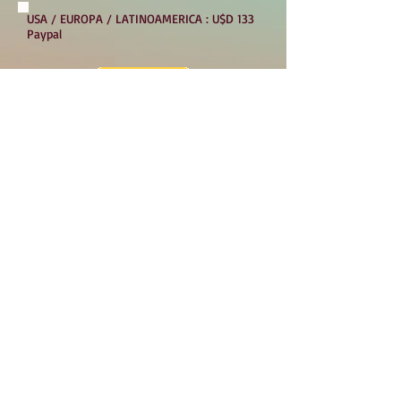
USA / EUROPA / LATINOAMERICA : U$D 133
Paypal
ARGENTINA : $45.000- MERCADO
PAGO
Necesitas Más
Informacion?
Deja tus datos en
Contactos