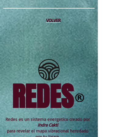
VOLVER
REDES
Redes es un sistema energetico creado por
Indra Cakti
para revelar el mapa vibracional heredado
por tu linaje.