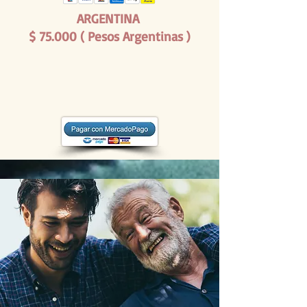
ARGENTINA
$
75
.0
00 ( Pesos Argentinas )