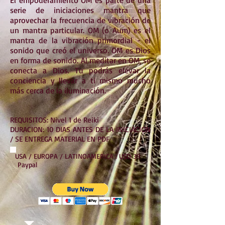
El empoderamiento OM es parte de una
serie de iniciaciones mantra que
aprovechar la frecuencia de vibración de
un mantra particular. OM (o Aum) es el
mantra de la vibración primordial - el
sonido que creó el universo. OM es Dios
en forma de sonido. Al meditar en OM, se
conecta a Dios. Tu podrás elevar la
conciencia y llevar a ti mismo mucho
más cerca de la iluminación.
REQUISITOS: Nivel 1 de Reiki
DURACION: 10 DIAS ANTES DE LA INICIACION
/ SE ENTREGA MATERIAL EN PDF
USA / EUROPA / LATINOAMERICA : U$D 39
Paypal