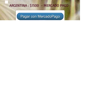
ARGENTINA : $1500 - MERCADO PAGO
Necesitas Más
Informacion?
Deja tus datos en
Contactos