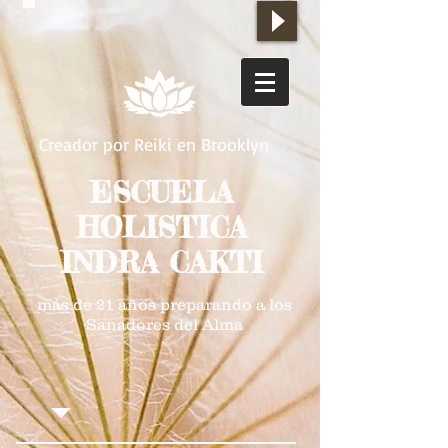
Creador por Reiki en Brooklyn
ESCUELA
HOLISTICA
INDRA CAKTI
más de 21 años preparando a los
Sanadores del Alma