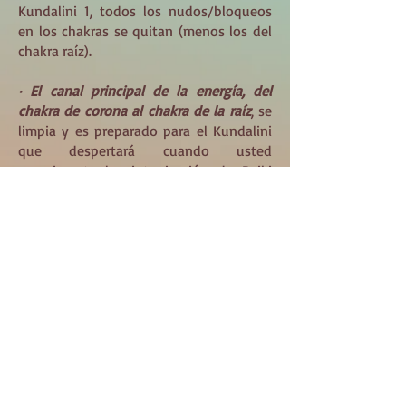
Kundalini 1, todos los nudos/bloqueos
en los chakras se quitan (menos los del
chakra raíz).
· El canal principal de la energía, del
chakra de corona al chakra de la raíz
, se
limpia y es preparado para el Kundalini
que despertará cuando usted
experimente la sintonización de Reiki
Kundalini 2.
· El chakra del Corazón se amplia y el
canal de energía de las manos
al chakra
de la Corona se abre para que la energía
de Reiki pueda fluir.
REQUISITOS:
Para todos los Nivel de Reiki Kundalini
se necesita ser
Maestro de Reiki,