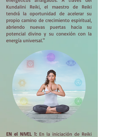
energéticos arraigados. A través del
Kundalini Reiki, el maestro de Reiki
tendrá la oportunidad de acelerar su
propio camino de crecimiento espiritual,
abriendo nuevas puertas hacia su
potencial divino y su conexión con la
energía universal."
EN el NIVEL 1:
En la iniciación de Reiki