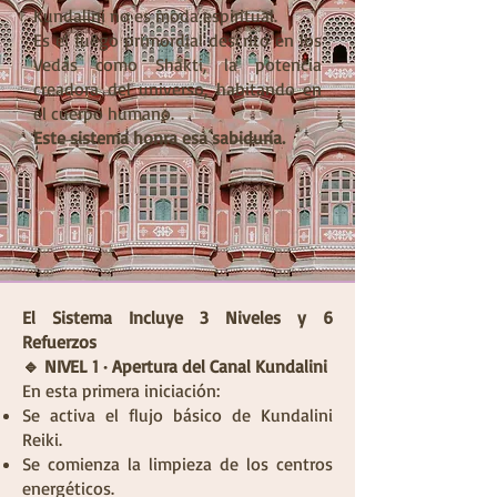
Kundalini no es moda espiritual.
Es el fuego primordial descrito en los
Vedas como Shakti, la potencia
creadora del universo, habitando en
el cuerpo humano.
Este sistema honra esa sabiduría.
El Sistema Incluye 3 Niveles y 6
Refuerzos
🔹 NIVEL 1 · Apertura del Canal Kundalini
En esta primera iniciación:
Se activa el flujo básico de Kundalini
Reiki.
Se comienza la limpieza de los centros
energéticos.