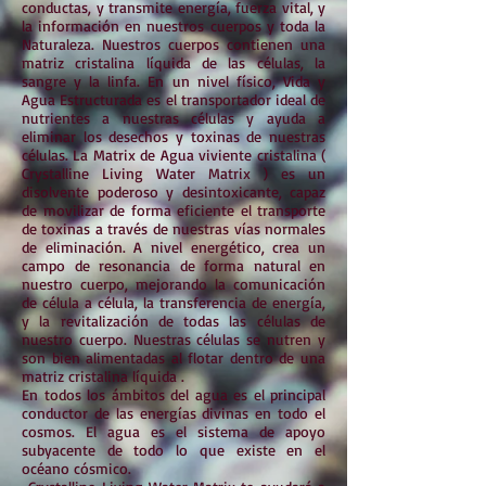
conductas, y transmite energía, fuerza vital, y
la información en nuestros cuerpos y toda la
Naturaleza. Nuestros cuerpos contienen una
matriz cristalina líquida de las células, la
sangre y la linfa. En un nivel físico, Vida y
Agua Estructurada es el transportador ideal de
nutrientes a nuestras células y ayuda a
eliminar los desechos y toxinas de nuestras
células. La Matrix de Agua viviente cristalina (
Crystalline Living Water Matrix ) es un
disolvente poderoso y desintoxicante, capaz
de movilizar de forma eficiente el transporte
de toxinas a través de nuestras vías normales
de eliminación. A nivel energético, crea un
campo de resonancia de forma natural en
nuestro cuerpo, mejorando la comunicación
de célula a célula, la transferencia de energía,
y la revitalización de todas las células de
nuestro cuerpo. Nuestras células se nutren y
son bien alimentadas al flotar dentro de una
matriz cristalina líquida .
En todos los ámbitos del agua es el principal
conductor de las energías divinas en todo el
cosmos. El agua es el sistema de apoyo
subyacente de todo lo que existe en el
océano cósmico.