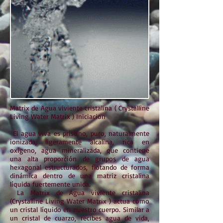
Matrix de Agua viviente cristalina ( Crystalline
Living Water Matrix ) Iniciacion
El agua viva es prístino, puro, naturalmente
ionizada, ligeramente alcalina, rica en
oxígeno, agua mineralizada, que contiene
una alta proporción de grupos de agua
hexagonal estructurados, flotando de forma
dinámica dentro de una matriz cristalina
líquida fuertemente unida.
La Matrix de Agua viviente cristalina
(Crystalline Living Water Matrix ) actua como
un cristal líquido en nuestro cuerpo. Similar a
un cristal de cuarzo, recibes agua de vida,