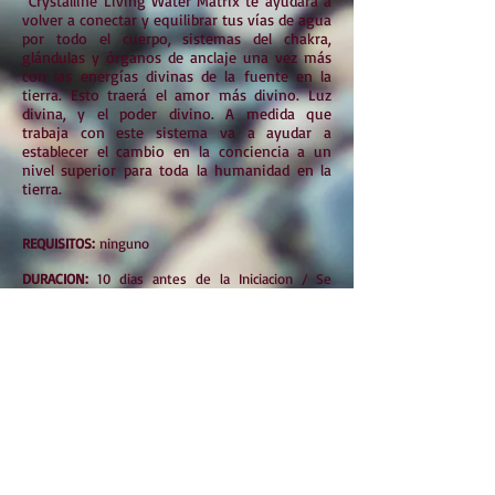
Crystalline Living Water Matrix te ayudará a
volver a conectar y equilibrar tus vías de agua
por todo el cuerpo, sistemas del chakra,
glándulas y órganos de anclaje una vez más
con las energías divinas de la fuente en la
tierra. Esto traerá el amor más divino. Luz
divina, y el poder divino. A medida que
trabaja con este sistema va a ayudar a
establecer el cambio en la conciencia a un
nivel superior para toda la humanidad en la
tierra.
REQUISITOS:
ninguno
DURACION:
10 dias antes de la Iniciacion / Se
entrega Manual PDF
USA / EUROPA / LATINOAMERICA : U$D 59
Paypal