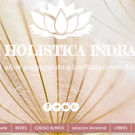
n
 HOLISTICA INDRA
1 años preparando a los Sanadores del
uela
REDES
CODIGO ALMICO
sanacion Ancestral
LIBROS