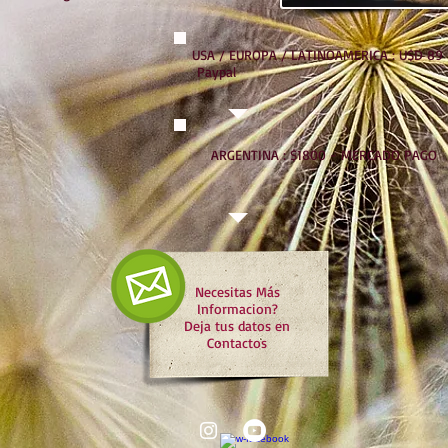
USA / EUROPA / LATINOAMERICA : U$D 89
Paypal
ARGENTINA : $1800 - MERCADO PAGO
Necesitas Más
Informacion?
Deja tus datos en
Contactos