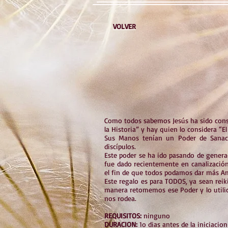
VOLVER
Como todos sabemos Jesús ha sido cons
la Historia” y hay quien lo considera “El
Sus Manos tenían un Poder de Sanac
discípulos.
Este poder se ha ido pasando de genera
fue dado recientemente en canalizació
el fin de que todos podamos dar más A
Este regalo es para TODOS, ya sean reik
manera retomemos ese Poder y lo utilic
nos rodea.
REQUISITOS:
ninguno
DURACION:
1o dias antes de la iniciaci