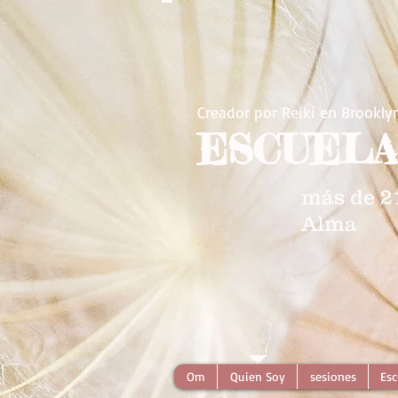
Creador por Reiki en Brookly
ESCUELA
más de 2
Alma
Om
Quien Soy
sesiones
Esc