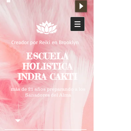
Creador por Reiki en Brooklyn
ESCUELA
HOLISTICA
INDRA CAKTI
más de 21 años preparando a los
Sanadores del Alma