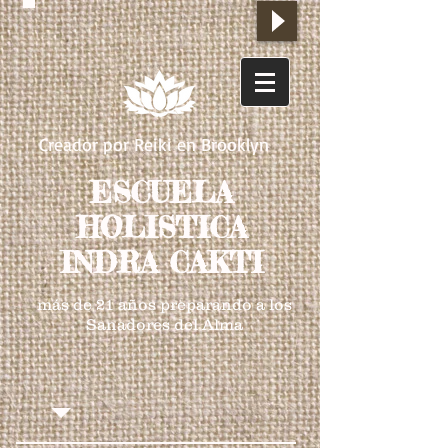
Creador por Reiki en Brooklyn
ESCUELA
HOLISTICA
INDRA CAKTI
más de 21 años preparando a los
Sanadores del Alma