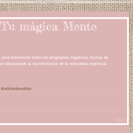
"Tu mágica Mente
n para transmutar todos los programas negativos, formas de 
an bloqueando la manifestacion de tu naturaleza espiritual.
#reikienbrooklyn